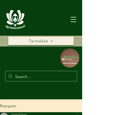
Termékek
Bejegyzés
nagylillapsy