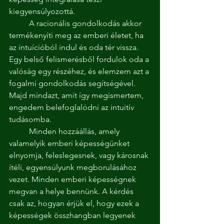
kiegyensúlyozottá.
	A racionális gondolkodás akkor 
termékenyíti meg az emberi életet, ha 
az intuícióból indul és oda tér vissza. 
Egy belső felismerésből fordulok oda a 
valóság egy részéhez, és elemzem azt a 
fogalmi gondolkodás segítségével. 
Majd mindazt, amit így megismertem, 
engedem belefoglalódni az intuitív 
tudásomba.
	Minden hozzáállás, amely 
valamelyik emberi képességünket 
elnyomja, feleslegesnek, vagy károsnak 
ítéli, egyensúlyunk megborulásához 
vezet. Minden emberi képességnek 
megvan a helye bennünk. A kérdés 
csak az, hogyan érjük el, hogy ezek a 
képességek összhangban legyenek 