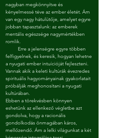
nagyban megkönnyítve és 
kényelmessé téve az ember életét. Ám 
van egy nagy hátulütője, amelyet egyre 
jobban tapasztalunk: az emberek 
mentális egészsége nagymértékben 
romlik.
	Erre a jelenségre egyre többen 
felfigyelnek, és keresik, hogyan lehetne 
a nyugati ember intuícióját fejleszteni. 
Vannak akik a keleti kultúrák évezredes 
spirituális hagyományainak gyakorlatait 
próbálják meghonosítani a nyugati 
kultúrában.
Ebben a törekvésben könnyen 
eshetünk az ellenkező végletbe azt 
gondolva, hogy a racionális 
gondolkodás önmagában káros, 
mellőzendő. Ám a lelki világunkat a két 
képesség integrálása teszi 