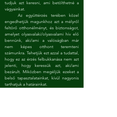
tudjuk azt keresni, ami betölthetné a 
vágyainkat.
	Az együttérzés terében közel 
engedhetjük magunkhoz azt a mélyről 
feltörő otthonélményt, és biztonságot, 
amelyet olyasvalaki/olyasvalami hív elő 
bennünk, aki/ami a valóságban már 
nem képes otthont teremteni 
számunkra. Tehetjük ezt azzal a tudattal, 
hogy ez az érzés felbukkanása nem azt 
jelenti, hogy keressük azt, aki/ami 
bezárult. Miközben megéljük ezeket a 
belső tapasztalatainkat, kívül nagyonis 
tarthatjuk a határainkat.
	Lehetünk magunk iránt 
gyöngédek, együttérzőek, türelmesek... 
hiszen az embervoltunk egyik 
legfájdalmasabb tapsztalatát éljük át.
	Így lelkünk nyitott maradhat arra, 