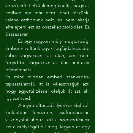
vonzó erő. Lelkünk megtanulta, hogy az 
amiben ma már nem lehet részünk, 
valaha otthonunk volt, és nem akarja 
elfelejteni ezt az összekapcsolódást. Ez 
összezavar.
	Ez egy nagyon mély megtörtség. 
Embermivoltunk egyik legfájdalmasabb 
sebe: vágyakozni az után, ami nem 
fogad be, vágyakozni az után, ami akár 
bántalmaz is.
És mint minden emberi szenvedés-
tapasztalatnál, itt is választhatjuk azt, 
hogy együttérzéssel öleljük át azt, aki 
így szenved.
	Annyira elterjedt ilyenkor dühvel, 
kioktatóan lenézően, csúfondárosan 
viszonyulni ahhoz, aki a szenvedésnek 
ezt a mélységét éli meg, legyen az egy 