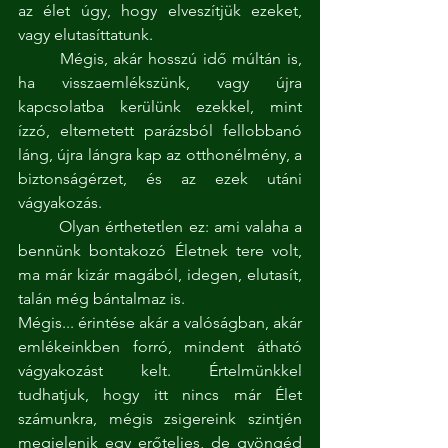
az élet úgy, hogy elveszítjük ezeket, 
vagy elutasíttatunk.
	Mégis, akár hosszú idő múltán is, 
ha visszaemlékszünk, vagy újra 
kapcsolatba kerülünk ezekkel, mint 
ízzó, eltemetett parázsból fellobbanó 
láng, újra lángra kap az otthonélmény, a 
biztonságérzet, és az ezek utáni 
vágyakozás.
	Olyan érthetetlen ez: ami valaha a 
bennünk bontakozó Életnek tere volt, 
ma már kizár magából, idegen, elutasít, 
talán még bántalmaz is.
Mégis... érintése akár a valóságban, akár 
emlékeinkben forró, mindent átható 
vágyakozást kelt. Értelmünkkel 
tudhatjuk, hogy itt nincs már Élet 
számunkra, mégis zsigereink szintjén 
megjelenik egy erőteljes, de gyöngéd 