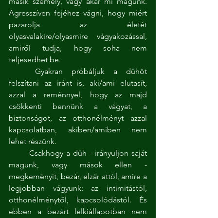
másik személy, vagy akár mi magunk. 
Agresszíven fejéhez vágni, hogy miért 
pazarolja az életét 
olyasvalakire/olyasmire vágyakozással, 
amiről tudja, hogy soha nem 
teljesedhet be.
	Gyakran próbáljuk a dühöt 
felszítani az iránt is, aki/ami elutasít, 
azzal a reménnyel, hogy az majd 
csökkenti bennünk a vágyat, a 
biztonságot, az otthonélményt azzal 
kapcsolatban, akiben/amiben nem 
lehet részünk.
	Csakhogy a düh - irányuljon saját 
magunk, vagy mások ellen - 
megkeményít, bezár, elzár attól, amire a 
legjobban vágyunk: az intimitástól, 
otthonélménytől, kapcsolódástól. És 
ebben a bezárt lelkiállapotban nem 