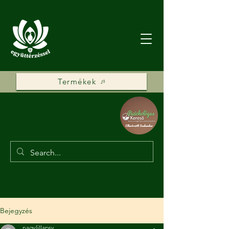
Termékek
Bejegyzés
nagylillapsy