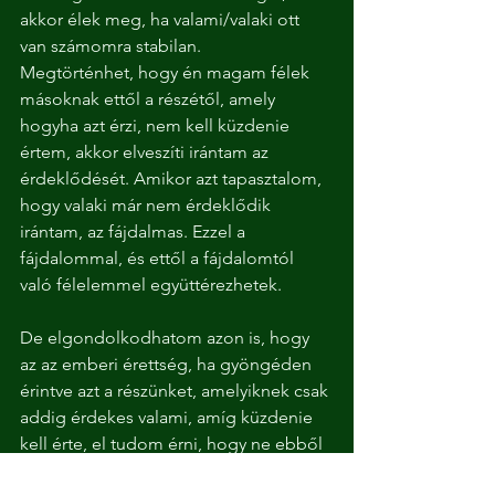
akkor élek meg, ha valami/valaki ott 
van számomra stabilan.
Megtörténhet, hogy én magam félek 
másoknak ettől a részétől, amely 
hogyha azt érzi, nem kell küzdenie 
értem, akkor elveszíti irántam az 
érdeklődését. Amikor azt tapasztalom, 
hogy valaki már nem érdeklődik 
irántam, az fájdalmas. Ezzel a 
fájdalommal, és ettől a fájdalomtól 
való félelemmel együttérezhetek.
De elgondolkodhatom azon is, hogy 
az az emberi érettség, ha gyöngéden 
érintve azt a részünket, amelyiknek csak 
addig érdekes valami, amíg küzdenie 
kell érte, el tudom érni, hogy ne ebből 
a részből kapcsolódjak másokhoz, vagy 