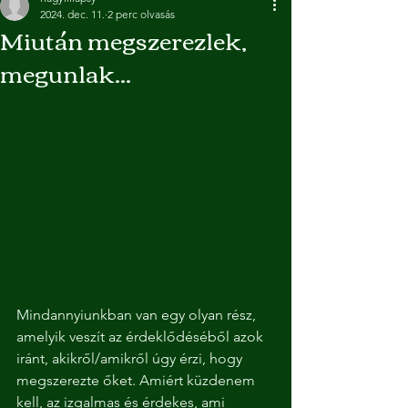
2024. dec. 11.
2 perc olvasás
Miután megszerezlek,
megunlak...
Mindannyiunkban van egy olyan rész, 
amelyik veszít az érdeklődéséből azok 
iránt, akikről/amikről úgy érzi, hogy 
megszerezte őket. Amiért küzdenem 
kell, az izgalmas és érdekes, ami 