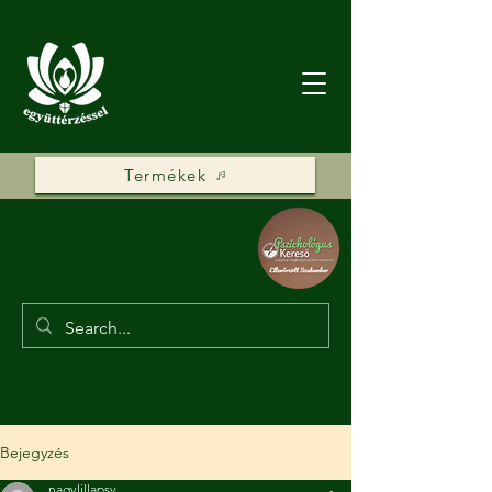
Termékek
Bejegyzés
nagylillapsy