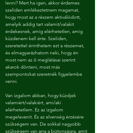
lenni? Mert ha igen, akkor érdemes 
szelíden emlékeztetnem magamat, 
hogy most az a részem aktiválódott, 
amelyik addig tart valamit/valakit 
érdekesnek, amíg elérhetetlen, amíg 
küzdenem kell érte. Szelíden, 
szeretettel érinthetem ezt a részemet, 
és elmagyarázhatom neki, hogy én 
most nem az ő meglátásai szerint 
akarok dönteni, most más 
szempontokat szeretnék figyelembe 
venni.
Van izgalom abban, hogy küzdjek 
valamiért/valakiért, ami/aki 
elérhetetlem. Ez az izgalom 
megelevenít. És az elvenség érzésére 
szükségem van. De sokkal nagyobb 
szükségem van arra a biztonságra, amit 