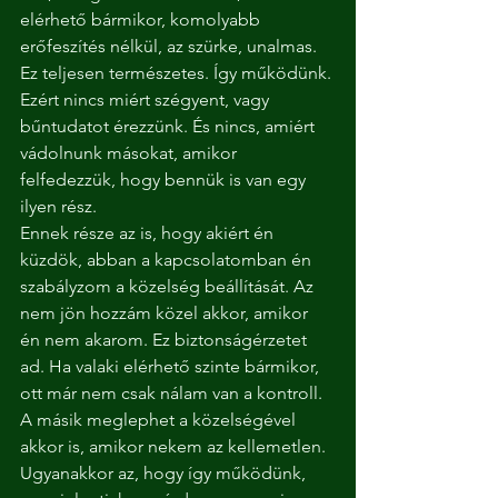
elérhető bármikor, komolyabb 
erőfeszítés nélkül, az szürke, unalmas. 
Ez teljesen természetes. Így működünk. 
Ezért nincs miért szégyent, vagy 
bűntudatot érezzünk. És nincs, amiért 
vádolnunk másokat, amikor 
felfedezzük, hogy bennük is van egy 
ilyen rész.
Ennek része az is, hogy akiért én 
küzdök, abban a kapcsolatomban én 
szabályzom a közelség beállítását. Az 
nem jön hozzám közel akkor, amikor 
én nem akarom. Ez biztonságérzetet 
ad. Ha valaki elérhető szinte bármikor, 
ott már nem csak nálam van a kontroll. 
A másik meglephet a közelségével 
akkor is, amikor nekem az kellemetlen.
Ugyanakkor az, hogy így működünk, 