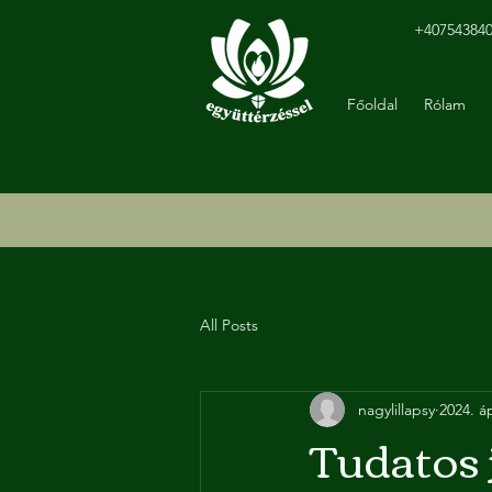
+40754384
Főoldal
Rólam
All Posts
nagylillapsy
2024. áp
Tudatos j