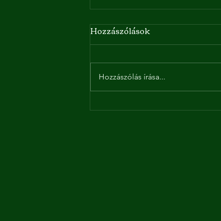
Hozzászólások
Hozzászólás írása...
A tapasztalatmegosztás
intimitása