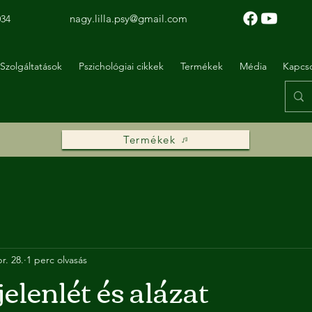
nagy.lilla.psy@gmail.com
034
Szolgáltatások
Pszichológiai cikkek
Termékek
Média
Kapcso
Termékek
r. 28.
1 perc olvasás
elenlét és alázat