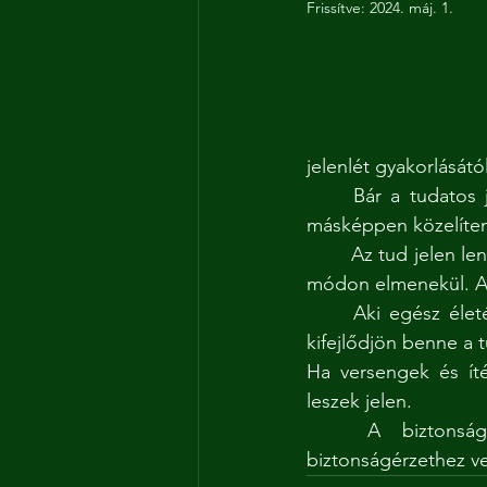
Frissítve:
2024. máj. 1.
jelenlét gyakorlásától
	Bár a tudatos jelenlét képessége valóban spirituális és pszichológiai érték, érdemes 
másképpen közelíteni
	Az tud jelen lenni az itt-és-most-ban, aki biztonságban érzi magát. Aki fél, az valamilyen 
módon elmenekül. Aki
	Aki egész életében veszélyben érezte magát, annak nem volt lehetősége arra, hogy 
kifejlődjön benne a 
Ha versengek és ít
leszek jelen.
	A biztonságérzet terében bontakozik a tudatos jelenlét képessége, és 
biztonságérzethez ve