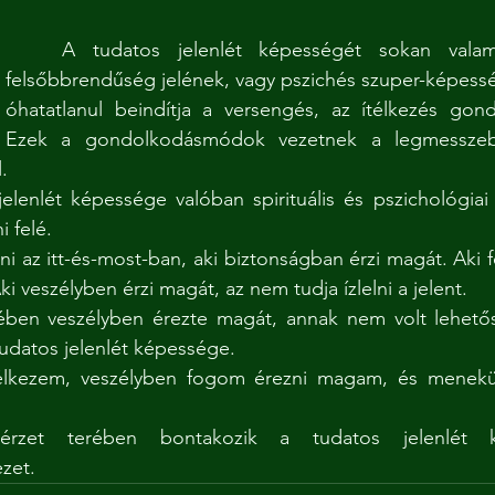
	A tudatos jelenlét képességét sokan valamiféle spirituális 
felsőbbrendűség jelének, vagy pszichés szuper-képesség
óhatatlanul beindítja a versengés, az ítélkezés gond
Ezek a gondolkodásmódok vezetnek a legmesszeb
.
 felé.
 veszélyben érzi magát, az nem tudja ízlelni a jelent.
tudatos jelenlét képessége.
élkezem, veszélyben fogom érezni magam, és menekül
zet.