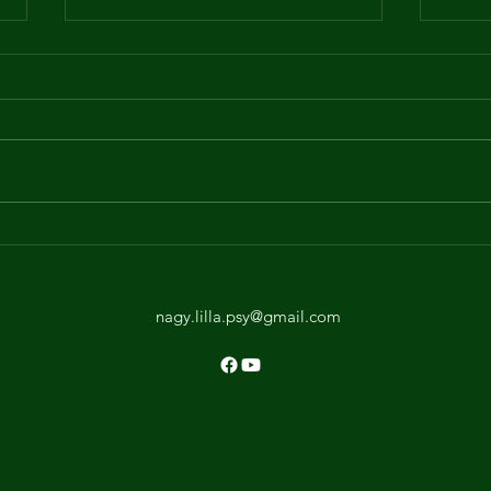
Gyás
Nézőpontváltás a
megpihenésben
nagy.lilla.psy@gmail.com