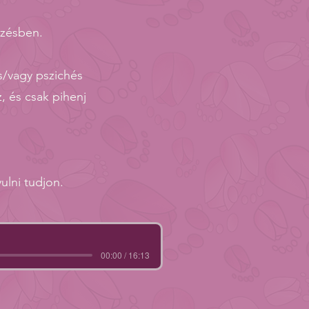
rzésben.
s/vagy pszichés
z, és csak pihenj
ulni tudjon.
00:00 / 16:13