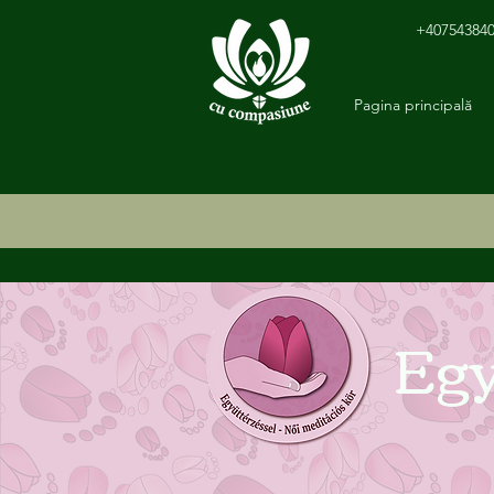
+40754384
Pagina principală
Egy