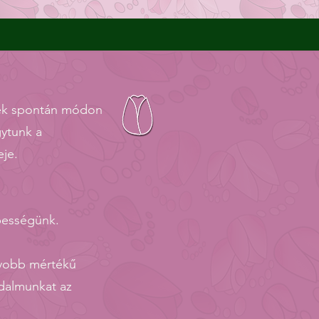
yek spontán módon
gytunk a
eje.
épességünk.
gyobb mértékű
jdalmunkat az