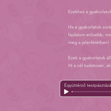
Ezekhez a gyakorlato
Ha a gyakorlatok sorá
fájdalom erősebb, mint
meg a jelenlététben!
Ezek a gyakorlatok áll
Itt a cél tudatosan, 
Együttérző testpásztáz