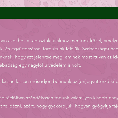
ban azokhoz a tapasztalatainkhoz mentünk közel, amel
, és együttérzéssel fordultunk feléjük. Szabadságot ha
nknek, hogy azt jelenítse meg, aminek most itt van az id
zabadság egy nagyfokú védelem is volt.
gy lassan-lassan erősödjön bennünk az (ön)együttérző k
editációiban szándékosan fogunk valamilyen kisebb-na
t felidézni, azért, hogy gyakoroljuk, hogyan gyógyítja fá