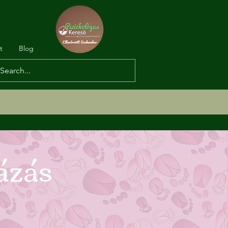
t
Blog
ázás