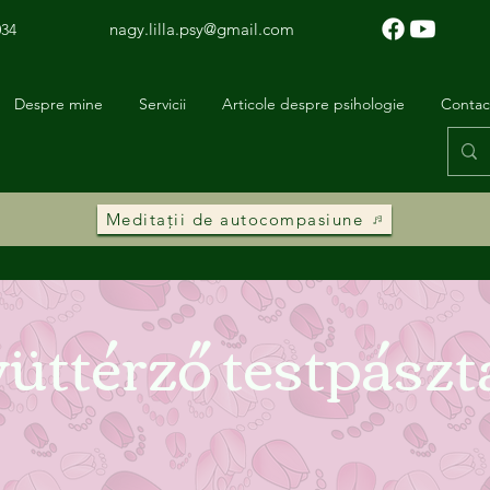
nagy.lilla.psy@gmail.com
034
Despre mine
Servicii
Articole despre psihologie
Contac
Meditații de autocompasiune
üttérző testpászt