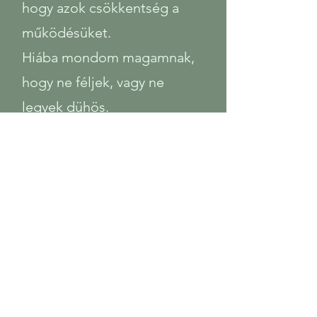
hogy azok csökkentség a
működésüket.
Hiába mondom magamnak,
hogy ne féljek, vagy ne
legyek dühös.
Egy piros rendszer által
érzett érzelmet le tudok
cserélni egy másik piros
rendszer által érzett
érzelemre. Tudok dühös
lenni, ahelyett, hogy
szomorú legyek, vagy
szorongani, ahelyett, hogy