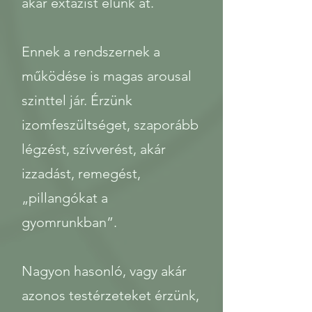
akár extázist élünk át.
Ennek a rendszernek a
működése is magas arousal
szinttel jár. Érzünk
izomfeszültséget, szaporább
légzést, szívverést, akár
izzadást, remegést,
„pillangókat a
gyomrunkban”.
Nagyon hasonló, vagy akár
azonos testérzeteket érzünk,