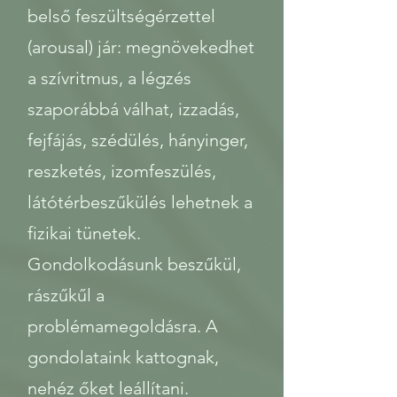
belső feszültségérzettel
(arousal) jár: megnövekedhet
a szívritmus, a légzés
szaporábbá válhat, izzadás,
fejfájás, szédülés, hányinger,
reszketés, izomfeszülés,
látótérbeszűkülés lehetnek a
fizikai tünetek.
Gondolkodásunk beszűkül,
rászűkűl a
problémamegoldásra. A
gondolataink kattognak,
nehéz őket leállítani.