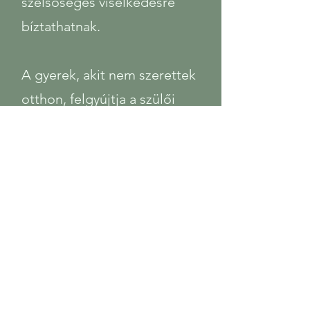
szélsőséges viselkedésre
bíztathatnak.
A gyerek, akit nem szerettek
otthon, felgyújtja a szülői
házat, hogy a tüzénél
melegedjen, tartja a mondás.
Így vannak ezek a részeink is.
Ha nem tudnak melegedni a
szeretetünk melegénél,
akkor akár valamilyen
deviáns cselekedet
tűzvészébe is kergethetnek,