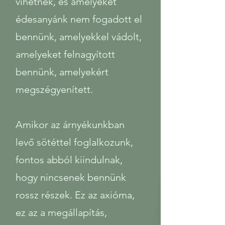
vihetnek, és amelyeket
édesanyánk nem fogadott el
bennünk, amelyekkel vádolt,
amelyeket felnagyított
bennünk, amelyekért
megszégyenített.
Amikor az árnyékunkban
levő sötéttel foglalkozunk,
fontos abból kiindulnak,
hogy nincsenek bennünk
rossz részek. Ez az axióma,
ez az a megállapítás,