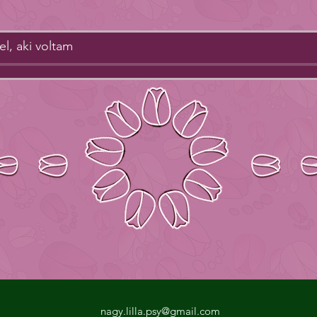
el, aki voltam
nagy.lilla.psy@gmail.com