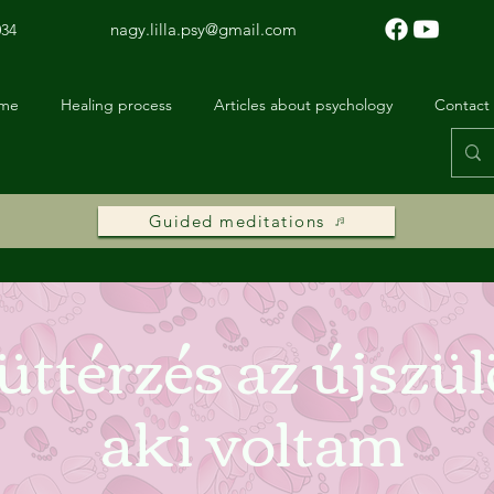
nagy.lilla.psy@gmail.com
034
 me
Healing process
Articles about psychology
Contact
Guided meditations
ttérzés az újszülö
aki voltam