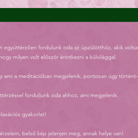
 együttérzően fordulunk oda az újszülötthöz, akik voltu
ogy milyen volt először érintkezni a külvilággal.
y ami a meditációban megjelenik, pontosan úgy történt-
térzéssel forduljunk oda ahhoz, ami megjelenik.
laxációs gyakorlat!
 érzelem, belső kép jelenjen meg, annak helye van!