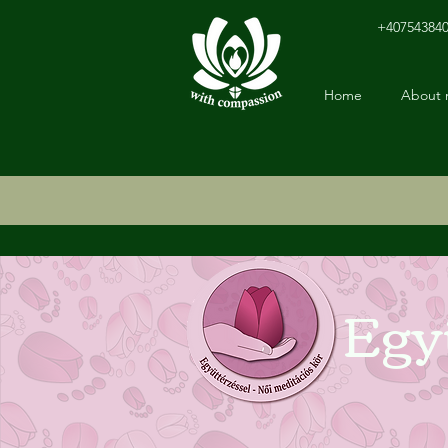
+40754384
Home
About
Együ