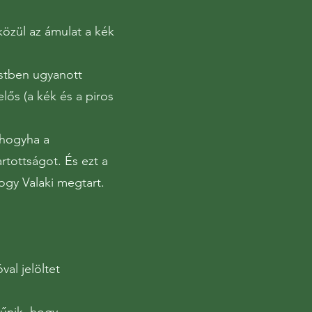
özül az ámulat a kék
estben ugyanott
lős (a kék és a piros
 hogyha a
ottságot. És ezt a
hogy Valaki megtart.
al jelöltet