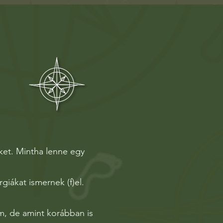
ket. Mintha lenne egy
iákat ismernek (f)el.
m, de amint korábban is