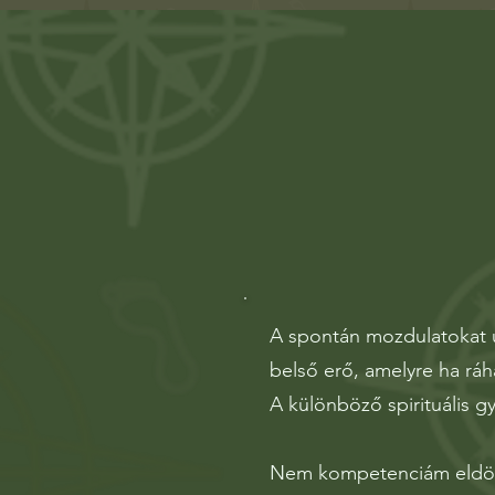
A spontán mozdulatokat ú
belső erő, amelyre ha r
A különböző spirituális g
Nem kompetenciám eldönte