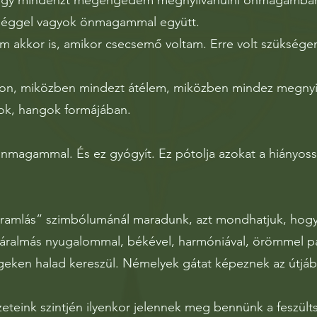
hogy mindenzt megengedem megnyilvánulni önmagamban,
séggel vagyok önmagammal együtt.
em akkor is, amikor csecsemő voltam. Erre volt szükség
on, miközben mindezt átélem, miközben mindez megnyilvá
ok, hangok formájában.
önmagammal. És ez gyógyít. Ez pótolja azokat a hiányo
áramlás” szimbólumánál maradunk, azt mondhatjuk, hogy
d áralmás nyugalommal, békével, harmóniával, örömmel p
eken halad kereszül. Némelyek gátat képeznek az útjáb
zeteink szintjén ilyenkor jelennek meg bennünk a feszült