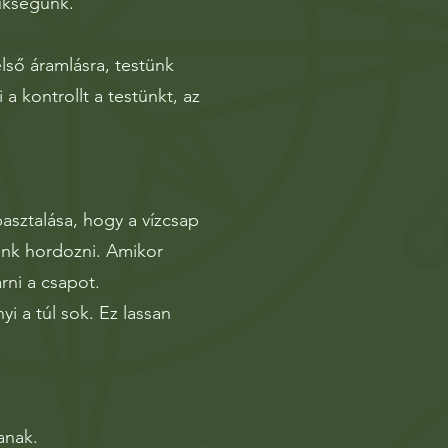
ükségünk.
ső áramlásra, testünk
a kontrollt a testünkt, az
asztalása, hogy a vízcsap
unk hordozni. Amikor
rni a csapot.
i a túl sok. Ez lassan
anak.