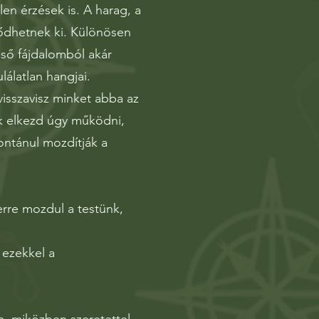
n érzések is. A harag, a
ződhetnek ki. Különösen
lső fájdalomból akár
lálatlan hangjai.
visszavisz minket abba az
k elkezd úgy működni,
ontánul mozdítják a
rre mozdul a testünk,
 ezekkel a