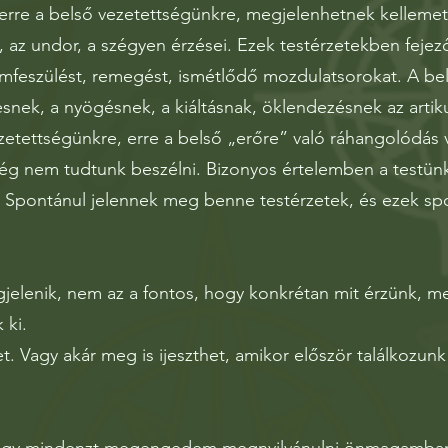
re a belső vezetettségünkre, megjelenhetnek kellemetle
 az undor, a szégyen érzései. Ezek testérzetekben feje
omfeszülést, remegést, ismétlődő mozdulatsorokat. A be
ésnek, a nyögésnek, a kiáltásnak, öklendezésnek az artiku
ezetettségünkre, erre a belső „erőre” való ráhangolódás 
ég nem tudtunk beszélni. Bizonyos értelemben a testün
 Spontánul jelennek meg benne testérzetek, és ezek sp
jelenik, nem az a fontos, hogy konkrétan mit érzünk, me
 ki.
 Vagy akár meg is ijeszthet, amikor először találkozunk