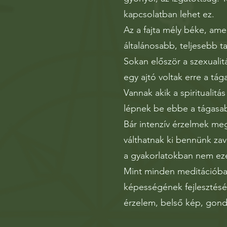
kapcsolatban lehet ez.
Az a fajta mély béke, ame
általánosabb, teljesebb 
Sokan először a szexualit
egy ajtó voltak erre a tá
Vannak akik a spiritualitá
lépnek be ebbe a tágasabb
Bár intenzív érzelmek me
válthatnak ki bennünk za
a gyakorlatokban nem eze
Mint minden meditációban
képességének fejlesztésé
érzelem, belső kép, gond