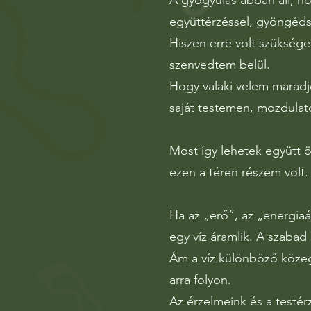
A gyógyulás abban áll, 
együttérzéssel, gyöngéd
Hiszen erre volt szükség
szenvedtem belül.
Hogy valaki velem maradj
saját testemen, mozdulat
Most így lehetek együtt 
ezen a téren részem volt.
Ha az „erő”, az „energia
egy víz áramlik. A szaba
Ám a víz különböző közeg
arra folyon.
Az érzelmeink és a testér