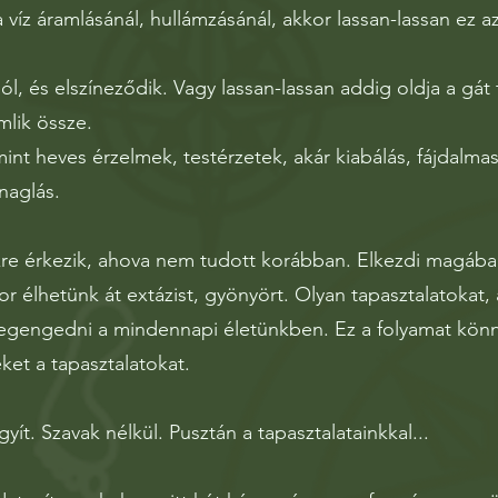
víz áramlásánál, hullámzásánál, akkor lassan-lassan ez az
l, és elszíneződik. Vagy lassan-lassan addig oldja a gát t
mlik össze.
nt heves érzelmek, testérzetek, akár kiabálás, fájdalma
naglás.
kre érkezik, ahova nem tudott korábban. Elkezdi magába 
or élhetünk át extázist, gyönyört. Olyan tapasztalatokat
engedni a mindennapi életünkben. Ez a folyamat könn
et a tapasztalatokat.
ít. Szavak nélkül. Pusztán a tapasztalatainkkal...