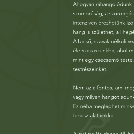
Ahogyan ráhangolódunk er
szomorúság, a szorongás,
intenzíven érezhetünk iz
hang is születhet, a liheg
A belső, szavak nélküli v
életszakaszunkba, ahol m
mint egy csecsemő teste.
testrészeinket.
Nem az a fontos, ami meg
vagy milyen hangot adunk
Ez néha meglephet minket.
tapasztalatainkkal.