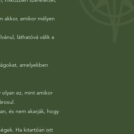
 miközben szeretettel,
em akkor, amikor mélyen
nul, láthatóvá válik a
sságokat, amelyekben
 olyan ez, mint amikor
árosul.
an, és nem akarják, hogy
ségek. Ha kitartóan ott