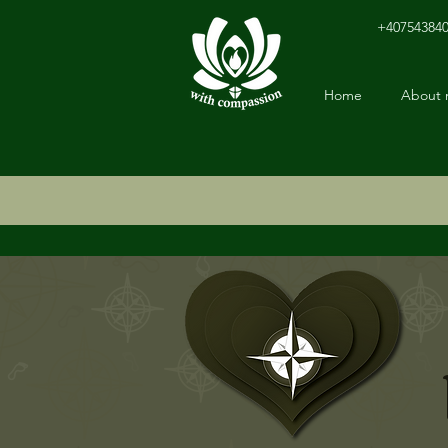
+40754384
Home
About