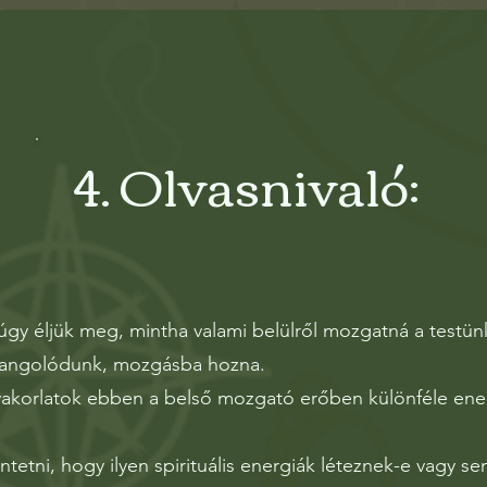
4. Olvasnivaló:
gy éljük meg, mintha valami belülről mozgatná a testün
áhangolódunk, mozgásba hozna.
yakorlatok ebben a belső mozgató erőben különféle energ
tni, hogy ilyen spirituális energiák léteznek-e vagy se