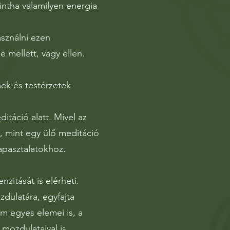
ntha valamilyen energia
sználni ezen
se mellett, vagy ellen.
ek és testérzetek
táció alatt. Mivel az
, mint egy ülő meditáció
apasztalatokhoz.
zitását is elérheti.
dulatára, egyfajta
m egyes elemei is, a
 mozdulataival is