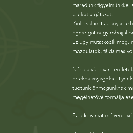
maradunk figyelmünkkel a 
ezeket a gátakat.
Kiold valamit az anyagukbó
egész gát nagy robajjal o
Ez úgy mutatkozik meg, mi
mozdulatok, fájdalmas vo
Néha a víz olyan területe
értékes anyagokat. Ilyenk
tudtunk önmagunknak meg
megélhetővé formálja ezek
Ez a folyamat mélyen gyógy