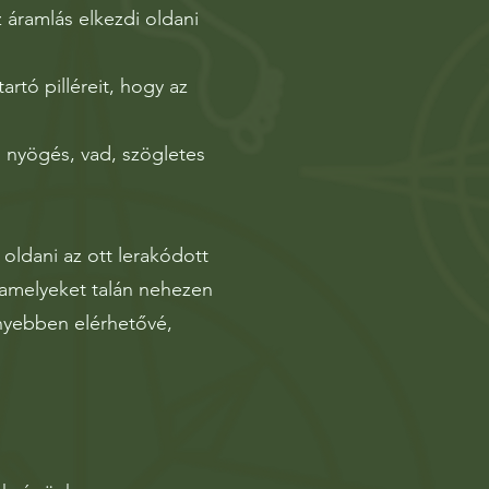
 áramlás elkezdi oldani
artó pilléreit, hogy az
s nyögés, vad, szögletes
oldani az ott lerakódott
, amelyeket talán nehezen
yebben elérhetővé,