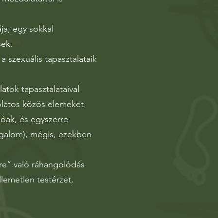
ja, egy sokkal
sek.
a szexuális tapasztalataik
atok tapasztalataival
olatos közös elemeket.
óak, és egyszerre
zgalom), mégis, ezekben
kre” való ráhangolódás
lemetlen testérzet,