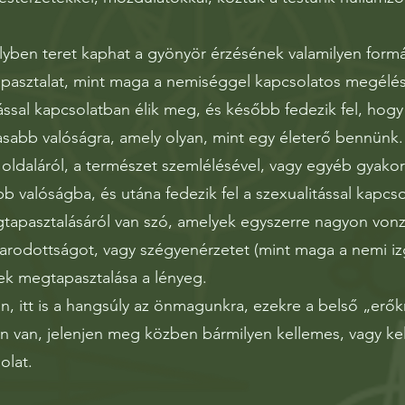
lyben teret kaphat a gyönyör érzésének valamilyen formá
tapasztalat, mint maga a nemiséggel kapcsolatos megélé
ással kapcsolatban élik meg, és később fedezik fel, hogy 
gasabb valóságra, amely olyan, mint egy életerő bennünk.
s oldaláról, a természet szemlélésével, vagy egyéb gyakorl
 valóságba, és utána fedezik fel a szexualitással kapcs
gtapasztalásáról van szó, amelyek egyszerre nagyon vonz
varodottságot, vagy szégyenérzetet (mint maga a nemi i
k megtapasztalása a lényeg.
, itt is a hangsúly az önmagunkra, ezekre a belső „erő
n van, jelenjen meg közben bármilyen kellemes, vagy kel
olat.