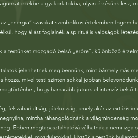
agunkat ezekbe a gyakorlatokba, olyan érzésünk lesz, mi
 az „energia” szavakat szimbolikus értelemben fogom ha
élkül, hogy állást foglalnék a spirituális valóságok létezé
 a testünket mozgadó belső „erőre”, különböző érzelm
talatok jelenhetnek meg bennünk, mint bármely más medi
 hozza, mivel testi szinten sokkal jobban belevonódunk
megtörténhet, hogy hamarabb jutunk el intenzív belső t
 felszabadultság, játékosság, amely akár az extázis inten
megnyílna, mintha ráhangolódnánk a világmindenség moz
eg. Ebben megtapasztalhatóvá válhatnak a nemi izgalo
Testérzetekkel, mozdulatokkal, köztük a testünk hullámzó