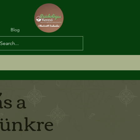
Blog
s a
günkre