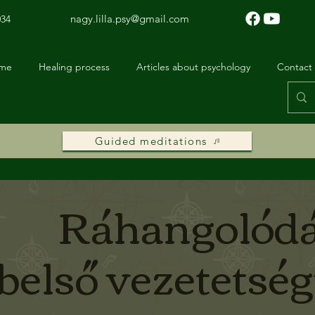
nagy.lilla.psy@gmail.com
034
 me
Healing process
Articles about psychology
Contact
Guided meditations
Ráhangolódá
belső vezetetsé