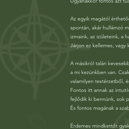
Ugyanakkor fontos azt tu
Az egyik magától érthető
spontán, akár hullámzó mo
izmaink, az izületeink, a h
Járjon ez kellemes, vagy 
A másikról talán kevesebb
a mi kezünkben van. Csak
valamilyen testérzetből, é
Fontos itt annak az intui
fejlődik ki bennünk, sok 
És fontos magának a sza
Érdemes mindkettőt gyako