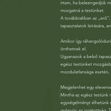
írtam, ha beleengedjük m
mozgatná a testünket.
A továbbiakban az „erő”,
tapasztalatok leírására, an
Amikor így ráhangolódunk
önthetnek el.
Ugyanazok a belső tapasz
egész testünket mozgásba
mozdulatlansága esetén, 
Megjelenhet egy elevenség,
Mintha az egész testünk 
egységélményt élhetünk m
gyönyör, az izgatottság. 