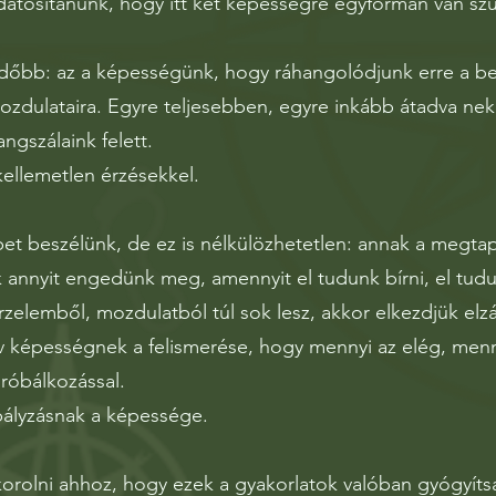
datosítanunk, hogy itt két képességre egyformán van sz
dőbb: az a képességünk, hogy ráhangolódjunk erre a bel
zdulataira. Egyre teljesebben, egyre inkább átadva neki 
angszálaink felett.
kellemetlen érzésekkel.
et beszélünk, de ez is nélkülözhetetlen: annak a megtap
 annyit engedünk meg, amennyit el tudunk bírni, el tud
rzelemből, mozdulatból túl sok lesz, akkor elkezdjük elzá
tív képességnek a felismerése, hogy mennyi az elég, menny
próbálkozással.
bályzásnak a képessége.
rolni ahhoz, hogy ezek a gyakorlatok valóban gyógyíts