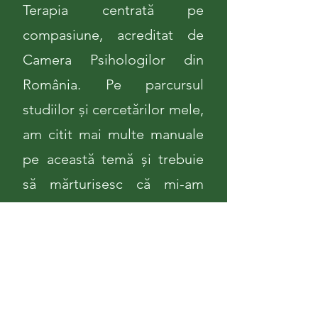
Terapia centrată pe
compasiune, acreditat de
Camera Psihologilor din
România. Pe parcursul
studiilor și cercetărilor mele,
am citit mai multe manuale
pe această temă și trebuie
să mărturisesc că mi-am
dezvoltat în mod conștient
propria (auto)compasiune
prin diverse exerciții în viața
de zi cu zi.
Pe baza tuturor acestor