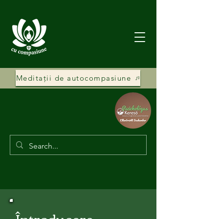
Meditații de autocompasiune
Întroducere