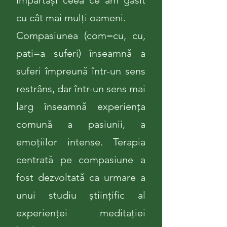
împărtăși ceea ce am găsit
cu cât mai mulți oameni.
Compasiunea (com=cu, cu,
pati=a suferi) înseamnă a
suferi împreună într-un sens
restrâns, dar într-un sens mai
larg înseamnă experiența
comună a pasiunii, a
emoțiilor intense. Terapia
centrată pe compasiune a
fost dezvoltată ca urmare a
unui studiu științific al
experienței meditației