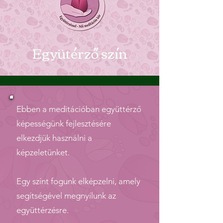
Együtérző szín
Ebben a meditációban együttérző
képességünk fejlesztésére
elkezdjük használni a
képzeletünket.
Egy színt fogunk elképzelni, amely
segítségével megnyílunk az
együttérzésre.