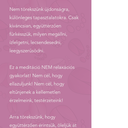
Nem törekszünk újdonságra,
különleges tapasztalatokra. Csak
kíváncsian, együttérzően
fürkésszük, milyen megállni,
ízlelgetni, lecsendesedni,
leegyszerűsödni.
Ez a meditáció NEM relaxációs
gyakorlat! Nem cél, hogy
ellazuljunk! Nem cél, hogy
eltűnjenek a kellemetlen
érzelmeink, testérzeteink!
Arra törekszünk, hogy
együttérzően érintsük, öleljük át