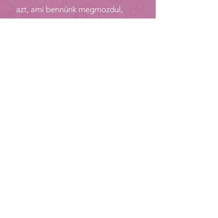
azt, ami bennünk megmozdul,
érződik itt és most. Akkor is, ha
örömteli, akkor is, ha fájdalmas!
Együtérző szín
-11:01