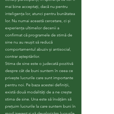
mai bine acceptați, dacă nu pentru
inteligența lor, atunci pentru bunătatea
lor. Nu numai această cercetare, ci și
experiența ultimelor decenii a
confirmat că programele de stimă de
sine nu au reușit să reducă
comportamentul abuziv și antisocial,
contrar așteptărilor.
Stima de sine este o judecată pozitivă
despre cât de buni suntem în ceea ce
privește lucrurile care sunt importante
pentru noi. Pe baza acestei definiții,
există două modalități de a ne crește
stima de sine. Una este să învățăm să
prețuim lucrurile la care suntem buni în
mod inerent și să devalorizăm lucrurile