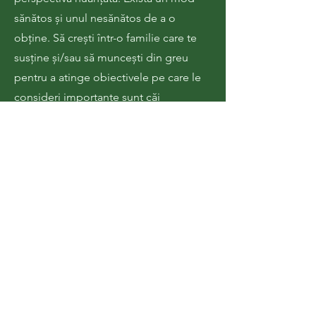
sănătos și unul nesănătos de a o
obține. Să crești într-o familie care te
susține și/sau să muncești din greu
pentru a atinge obiectivele pe care le
consideri importante sunt căi
sănătoase pentru o stimă de sine
ridicată. A ne prețui pe noi înșine cu
prețul devalorizării celorlalți este o cale
nesănătoasă. Din nefericire, majoritatea
cercetărilor privind stima de sine nu
separă aceste două căi, astfel încât
rezultatele cercetărilor vor fi nesigure.
Stima noastră de sine nu este neapărat
o reflectare obiectivă asupra abilităților
noastre. Nivelurile ridicate nu înseamnă
neapărat că suntem de fapt mai buni