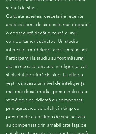
stimei de sine.
Cu toate acestea, cercetările recente
arată că stima de sine este mai degrabă
o consecință decât o cauză a unui
comportament sănătos. Un studiu
interesant modelează acest mecanism.
Participanții la studiu au fost măsurați
atât în ceea ce privește inteligența, cât
și nivelul de stimă de sine. La aflarea
veștii că aveau un nivel de inteligență
mai mic decât media, persoanele cu o
stimă de sine ridicată au compensat
prin agresarea celorlalți, în timp ce
persoanele cu o stimă de sine scăzută
au compensat prin amabilitate față de
ceilalți participanți, în speranța că vor fi