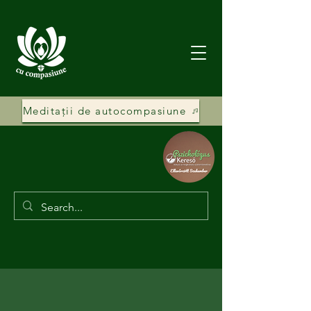
Meditații de autocompasiune