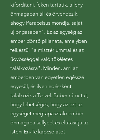
kifordítani, féken tartatik, a lény
önmagában áll és örvendezik,
ahogy Paracelsus mondja, saját
ujjongásában". Ez az egység az
ember döntő pillanata, amelyben
felkészül "a misztériummal és az
üdvösséggel való tökéletes
találkozásra". Minden, ami az
emberben van egyetlen egésszé
egyesül, és ilyen egészként
találkozik a Te-vel. Buber rámutat,
hogy lehetséges, hogy az ezt az
egységet megtapasztaló ember
önmagába süllyed, és elutasítja az
isteni Én-Te kapcsolatot.