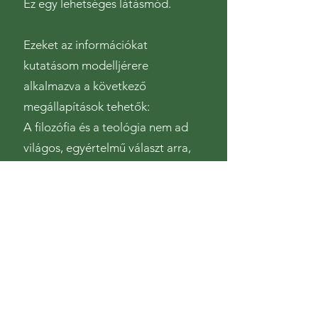
Ez egy lehetséges látásmód.
Ezeket az információkat
kutatásom modelljérere
alkalmazva a következő
megállapítások tehetők:
A filozófia és a teológia nem ad
világos, egyértelmű választ arra,
hogy az intuíción túl van-e az
emberben valami más, ami
közvetítés nélküli csatornákon
keresztül képes találkozni az
istenivel. Nincs egyöntetű
vélemény arról, hogy az intuíció
maga pszichés képesség-e, vagy
vannak olyan részei, amelyek