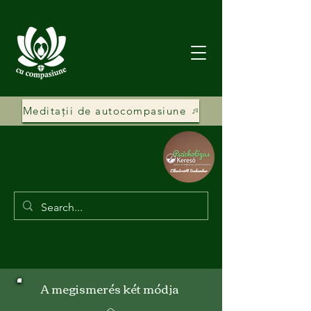
Meditații de autocompasiune
A megismerés két módja