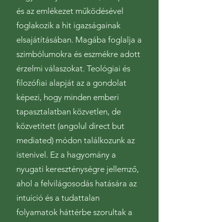
és az emlékezet működésével
foglakozik a hit igazságainak
elsajátításában. Magába foglalja a
szimbólumokra és eszmékre adott
érzelmi válaszokat. Teológiai és
filozófiai alapját az a gondolat
képezi, hogy minden emberi
tapasztalatban közvetlen, de
közvetített (angolul direct but
mediated) módon találkozunk az
istenivel. Ez a hagyomány a
nyugati kereszténységre jellemző,
ahol a felvilágosodás hatására az
intuíció és a tudattalan
folyamatok háttérbe szorultak a