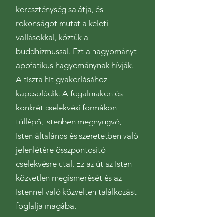
kereszténység sajátja, és
rokonságot mutat a keleti
vallásokkal, köztük a
buddhizmussal. Ezt a hagyományt
apofatikus hagyománynak hívják.
A tiszta hit gyakorlásához
kapcsolódik. A fogalmakon és
konkrét cselekvési formákon
túllépő, Istenben megnyugvó,
Isten általános és szeretetben való
jelenlétére összpontosító
cselekvésre utal. Ez az út az Isten
közvetlen megismerését és az
Istennel való közvelten találkozást
foglalja magába.