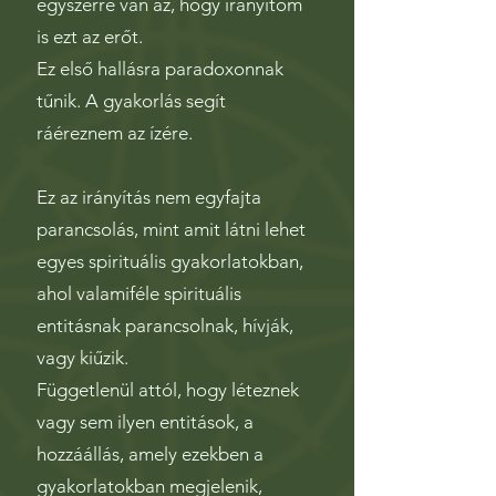
egyszerre van az, hogy irányítom
is ezt az erőt.
Ez első hallásra paradoxonnak
tűnik. A gyakorlás segít
ráéreznem az ízére.
Ez az irányítás nem egyfajta
parancsolás, mint amit látni lehet
egyes spirituális gyakorlatokban,
ahol valamiféle spirituális
entitásnak parancsolnak, hívják,
vagy kiűzik.
Függetlenül attól, hogy léteznek
vagy sem ilyen entitások, a
hozzáállás, amely ezekben a
gyakorlatokban megjelenik,