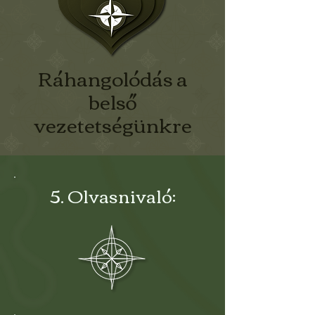
Ráhangolódás a
belső
vezetetségünkre
5. Olvasnivaló: