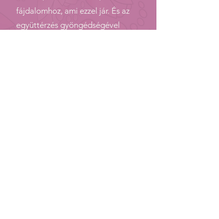
fájdalomhoz, ami ezzel jár. És az
együttérzés gyöngédségével
gyógyítjuk a saját magunkon
ejtett sebeinket.
Megbocsátás önmagamnak
-15:54