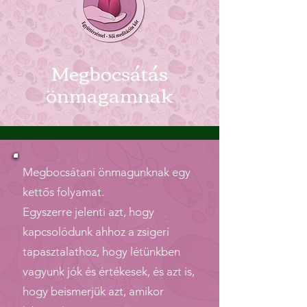
Megbocsátás
önmagamnak
Megbocsátani önmagunknak egy
kettős folyamat.
Egyszerre jelenti azt, hogy
kapcsolódunk ahhoz a zsigeri
tapasztalathoz, hogy létünkben
vagyunk jók és értékesek, és azt is,
hogy beismerjük azt, amikor