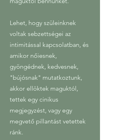
maguktól bennünket.
Lehet, hogy szüleinknek
voltak sebzettségei az
intimitással kapcsolatban, és
amikor nőiesnek,
gyöngédnek, kedvesnek,
"bújósnak" mutatkoztunk,
akkor ellöktek maguktól,
tettek egy cinikus
megjegyzést, vagy egy
megvető pillantást vetettek
ránk.