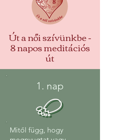
Út a női szívünkbe -
8 napos meditációs
út
1. nap
Mitől függ, hogy
megnyugtat vagy