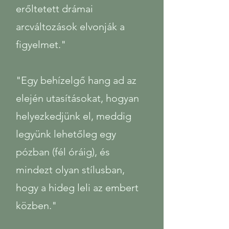
erőltetett drámai
arcváltozások elvonják a
figyelmet."
"Egy behízelgő hang ad az
elején utasításokat, hogyan
helyezkedjünk el, meddig
legyünk lehetőleg egy
pózban (fél óráig), és
mindezt olyan stílusban,
hogy a hideg leli az embert
közben."