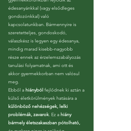
édesanyánkkal (vagy elsődleges
gondozónkkal) való
kapcsolatunkban. Bármennyire is
szeretetteljes, gondoskodó,
válaszkész is legyen egy édesanya,
mindig marad kisebb-nagyobb
része ennek az érzelemszabályozás
tanulási folyamatnak, ami ott és
akkor gyermekkorban nem valósul
meg.
Ebből a
hiányból
fejlődnek ki aztán a
külső életkörülmények hatására a
különböző nehézségek, lelki
problémák, zavarok
. Ez a
hiány
bármely életszakaszban pótolható,
és gyakran nincs is szükség