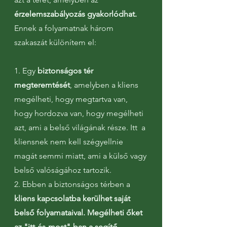
érzelemszabályozás gyakorlódhat.
Ennek a folyamatnak három
szakaszát különítem el:
1. Egy
biztonságos tér
megteremtését
, amelyben a kliens
megélheti, hogy megtartva van,
hogy hordozva van, hogy megélheti
azt, ami a belső világának része. Itt a
kliensnek nem kell szégyellnie
magát semmi miatt, ami a külső vagy
belső valóságához tartozik.
2. Ebben a biztonságos térben a
kliens kapcsolatba kerülhet saját
belső folyamataival. Megélheti őket
az "itt-és-most"-ban a segítő