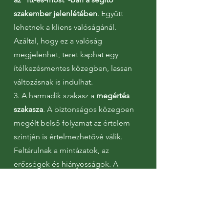
szakember jelenlétében
. Együtt
lehetnek a kliens valóságánál.
Azáltal, hogy ez a valóság
megjelenhet, teret kaphat egy
ítélkezésmentes közegben, lassan
változásnak is indulhat.
3. A harmadik szakasz a
megértés
szakasza
. A biztonságos közegben
megélt belső folyamat az értelem
szintjén is értelmezhetővé válik.
Feltárulnak a mintázatok, az
erősségek és hiányosságok. A
lehetőségek a változásra és
változtatásra. Mindaz ami az értelem
síkján megfogalmazhatóvá válik
nem
meddő elméleti fejtegetés
többé,