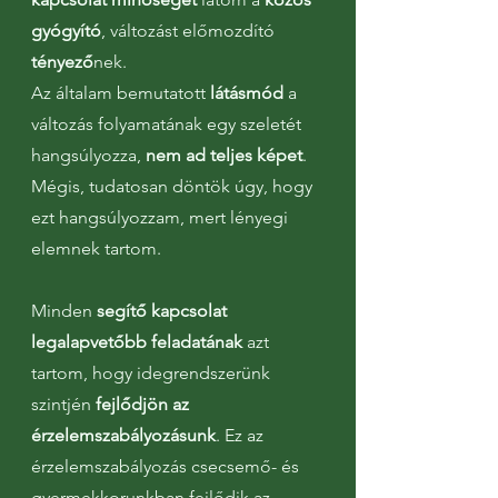
gyógyító
, változást előmozdító
tényező
nek.
Az általam bemutatott
látásmód
a
változás folyamatának egy szeletét
hangsúlyozza,
nem ad teljes képet
.
Mégis, tudatosan döntök úgy, hogy
ezt hangsúlyozzam, mert lényegi
elemnek tartom.
Minden
segítő kapcsolat
legalapvetőbb feladatának
azt
tartom, hogy idegrendszerünk
szintjén
fejlődjön az
érzelemszabályozásunk
. Ez az
érzelemszabályozás csecsemő- és
gyermekkorunkban fejlődik az