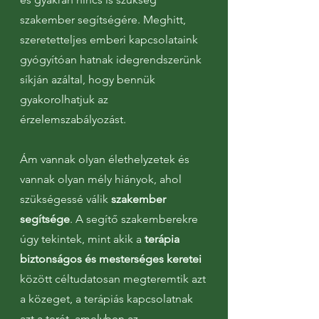
szakember segítségére. Meghitt,
szeretetteljes emberi kapcsolataink
gyógyítóan hatnak idegrendszerünk
síkján azáltal, hogy bennük
gyakorolhatjuk az
érzelemszabályozást.
Ám vannak olyan élethelyzetek és
vannak olyan mély hiányok, ahol
szükségessé válik
szakember
segítsége
. A segítő szakemberekre
úgy tekintek, mint akik a
terápia
biztonságos és mesterséges keretei
között céltudatosan megteremtik azt
a közeget, a terápiás kapcsolatnak
azt a terét, amelyben az