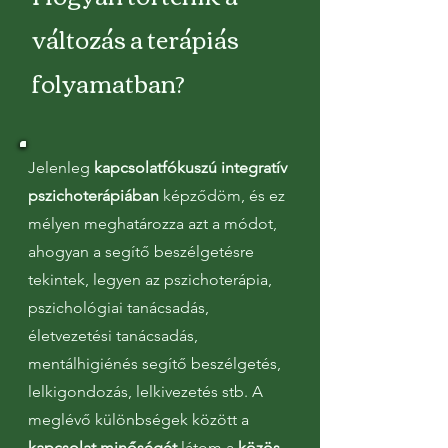
változás a terápiás
folyamatban?
Jelenleg
kapcsolatfókuszú integratív
pszichoterápiában
képződöm, és ez
mélyen meghatározza azt a módot,
ahogyan a segítő beszélgetésre
tekintek, legyen az pszichoterápia,
pszichológiai tanácsadás,
életvezetési tanácsadás,
mentálhigiénés segítő beszélgetés,
lelkigondozás, lelkivezetés stb. A
meglévő különbségek között a
kapcsolat minőségét
látom a
közös