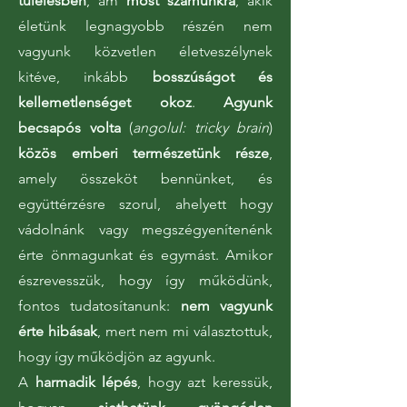
túlélésben
, ám
most számunkra
, akik
életünk legnagyobb részén nem
vagyunk közvetlen életveszélynek
kitéve, inkább
bosszúságot és
kellemetlenséget okoz
.
Agyunk
becsapós volta
(
angolul: tricky brain
)
közös emberi természetünk része
,
amely összeköt bennünket, és
együttérzésre szorul, ahelyett hogy
vádolnánk vagy megszégyenítenénk
érte önmagunkat és egymást. Amikor
észrevesszük, hogy így működünk,
fontos tudatosítanunk:
nem vagyunk
érte hibásak
, mert nem mi választottuk,
hogy így működjön az agyunk.
A
harmadik lépés
, hogy azt keressük,