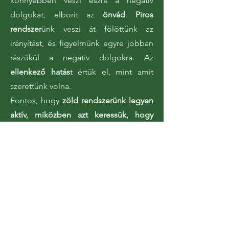
könnyebben veszi észre a negatív
dolgokat, elborít az
önvád
.
Piros
rendszer
ünk veszi át fölöttünk az
irányítást, és figyelmünk egyre jobban
rászűkül a negatív dolgokra. Az
ellenkező hatás
t értük el, mint amit
szerettünk volna.
Fontos, hogy
zöld rendszerünk legyen
aktív, miközben azt keressük, hogy
miért lehetünk hálásak
. Egyfajta
játékos
kíváncsiság
gal, nyitottsággal fürkésszük
mindennapjainkat keresve benne
mindazt, ami jó, ami ajándék. Az
önegyüttérzés gyakorlatai bekapcsolják
zöld rendszerünket
, és segítik
fenntartani ezt a könnyed lelkiállapotot,