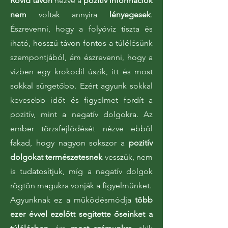
Rövid távon
nézve a
pozitív információk
nem
voltak
annyira
lényegesek
.
Észrevenni, hogy a folyóvíz tiszta és
iható, hosszú távon fontos a túlélésünk
szempontjából, ám észrevenni, hogy a
vízben egy krokodil úszik, itt és most
sokkal sürgetőbb. Ezért agyunk sokkal
kevesebb időt és figyelmet fordít a
pozitív, mint a negatív dolgokra. Az
ember törzsfejlődését nézve ebből
fakad, hogy nagyon sokszor a
pozitív
dolgokat természetesnek
vesszük, nem
is tudatosítjuk, míg a negatív dolgok
rögtön magukra vonják a figyelmünket.
Agyunknak ez a működésmódja
több
ezer évvel ezelőtt segítette őseinket a