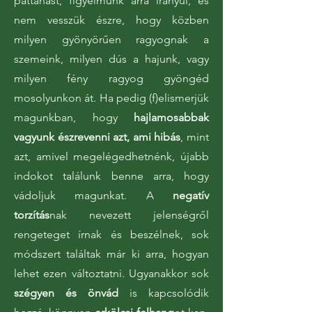
pattanást, figyelmünk arra irányul, és
nem vesszük észre, hogy közben
milyen gyönyörűen ragyognak a
szemeink, milyen dús a hajunk, vagy
milyen fény ragyog gyöngéd
mosolyunkon át. Ha pedig (f)elismerjük
magunkban, hogy
hajlamosabbak
vagyunk észrevenni azt, ami hibás
, mint
azt, amivel megelégedhetnénk, újabb
indokot találunk benne arra, hogy
vádoljuk magunkat. A
negatív
torzítás
nak nevezett jelenségről
rengeteget írnak és beszélnek, sok
módszert találtak már ki arra, hogyan
lehet ezen változtatni. Ugyanakkor sok
szégyen és önvád
is kapcsolódik