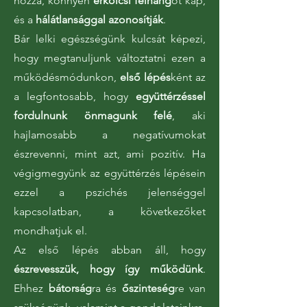
hozzá, könnyen
erkölcsi felhang
ot kap,
és a
hálátlansággal azonosítják
.
Bár lelki egészségünk kulcsát képezi,
hogy megtanuljunk változtatni ezen a
működésmódunkon,
első lépés
ként az
a legfontosabb, hogy
együttérzéssel
fordulnunk önmagunk felé
, aki
hajlamosabb a negatívumokat
észrevenni, mint azt, ami pozitív. Ha
végigmegyünk az együttérzés lépésein
ezzel a pszichés jelenséggel
kapcsolatban, a következőket
mondhatjuk el.
Az első lépés abban áll, hogy
észrevesszük, hogy így működünk
.
Ehhez
bátorság
ra és
őszinteség
re van