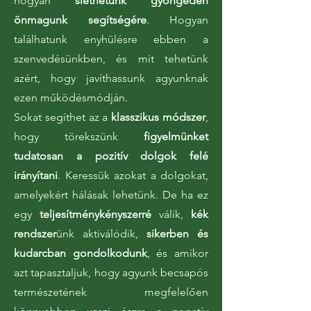
hogyan
siethetünk gyöngéden
önmagunk segítségére
. Hogyan
találhatunk enyhülésre ebben a
szenvedésünkben, és mit tehetünk
azért, hogy javíthassunk agyunknak
ezen működésmódján.
Sokat segíthet az a
klasszikus módszer
,
hogy törekszünk
figyelmünket
tudatosan a pozitív dolgok felé
irányítani
. Keressük azokat a dolgokat,
amelyekért hálásak lehetünk. De ha ez
egy
teljesítménykényszerré
válik,
kék
rendszer
ünk aktiválódik,
sikerben és
kudarcban gondolkodunk
, és amikor
azt tapasztaljuk, hogy agyunk becsapós
természetének megfelelően