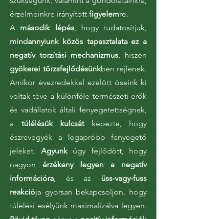
szükségünk, valamint a gondolatainkra,
érzelmeinkre irányított
figyelem
re.
A
második lépés
, hogy tudatosítjuk,
mindannyiunk közös tapasztalata ez a
negatív torzítási mechanizmus
, hiszen
gyökerei törzsfejlődésünk
ben rejlenek.
Amikor évezredekkel ezelőtt őseink ki
voltak téve a különféle természeti erők
és vadállatok általi fenyegetettségnek,
a
túlélésük kulcsát
képezte, hogy
észrevegyék a legapróbb fenyegető
jeleket.
Agyunk
úgy fejlődött, hogy
nagyon
érzékeny legyen a negatív
információra
, és az
üss-vagy-fuss
reakció
ja gyorsan bekapcsoljon, hogy
túlélési esélyünk maximalizálva legyen.