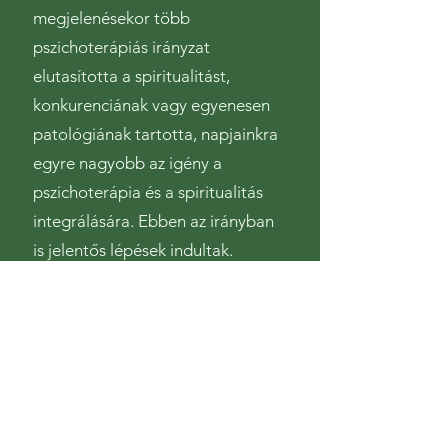
megjelenésekor több
pszichoterápiás irányzat
elutasította a spiritualitást,
konkurenciának vagy egyenesen
patológiának tartotta, napjainkra
egyre nagyobb az igény a
pszichoterápia és a spiritualitás
integrálására. Ebben az irányban
is jelentős lépések indultak.
A kapcsolati integratív
pszichoterápia az Én (Self)
kapcsolatait hat területen
vizsgálja: a testtel, az Én-nel,
másokkal, a kontextussal,