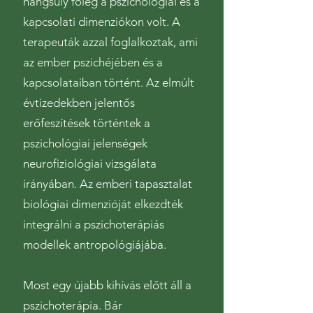
hangsúly főleg a pszichológiai és a
kapcsolati dimenziókon volt. A
terapeuták azzal foglalkoztak, ami
az ember pszichéjében és a
kapcsolataiban történt. Az elmúlt
évtizedekben jelentős
erőfeszítések történtek a
pszichológiai jelenségek
neurofiziológiai vizsgálata
irányában. Az emberi tapasztalat
biológiai dimenzióját elkezdték
integrálni a pszichoterápiás
modellek antropológiájába.
Most egy újabb kihívás előtt áll a
pszichoterápia. Bár