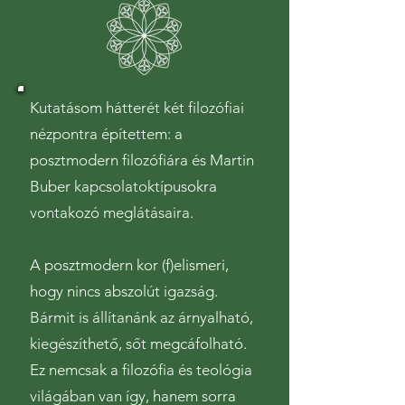
Kutatásom hátterét két filozófiai
nézpontra építettem: a
posztmodern filozófiára és Martin
Buber kapcsolatoktípusokra
vontakozó meglátásaira.
​A posztmodern kor (f)elismeri,
hogy nincs abszolút igazság.
Bármit is állítanánk az árnyalható,
kiegészíthető, sőt megcáfolható.
Ez nemcsak a filozófia és teológia
világában van így, hanem sorra