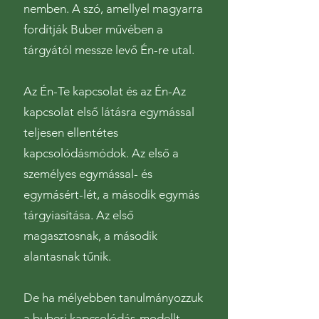
nemben. A szó, amellyel magyarra
fordítják Buber művében a
tárgyától messze levő Én-re utal.
Az Én-Te kapcsolat és az Én-Az
kapcsolat első látásra egymással
teljesen ellentétes
kapcsolódásmódok. Az első a
személyes egymással- és
egymásért-lét, a második egymás
tárgyiasítása. Az első
magasztosnak, a második
alantasnak tűnik.
De ha mélyebben tanulmányozzuk
a buberi kapcsolódás-modellt,