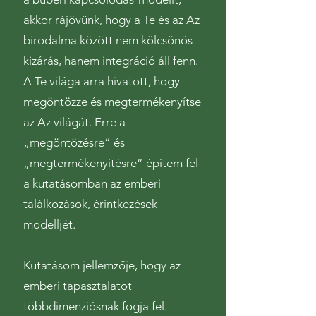
akkor rájövünk, hogy a Te és az Az
birodalma között nem kölcsönös
kizárás, hanem integráció áll fenn.
A Te világa arra hivatott, hogy
megöntözze és megtermékenyítse
az Az világát. Erre a
„megöntözésre” és
„megtermékenyítésre” építem fel
a kutatásomban az emberi
találkozások, érintkezések
modelljét.
Kutatásom jellemzője, hogy az
emberi tapasztalatot
többdimenziósnak fogja fel.